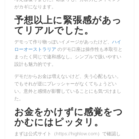
がカギになります。
予想以上に緊張感があっ
てリアルでした。
デモって作り物っぽいイメージがあったけど、
ハイ
ローオーストラリア
のデモ口座は操作性も本取引と
まったく同じで違和感なし。シンプルで扱いやすい
設計も魅力的です。
デモだからお金は増えないけど、失う心配もない。
でもそれが逆にプレッシャーがなくてちょうどい
い。意外と感情が影響していることにも気づけまし
た。
お金をかけずに感覚をつ
かむにはピッタリ。
まずは公式サイト（https://highlow.com）で確認し