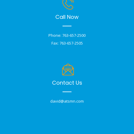
Call Now
Phone: 763-657-2500
Fax: 763-657-2505
Contact Us
david@atsmn.com