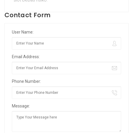
slot bebas risiko.
Contact Form
User Name:
Email Address:
Phone Number:
Message: