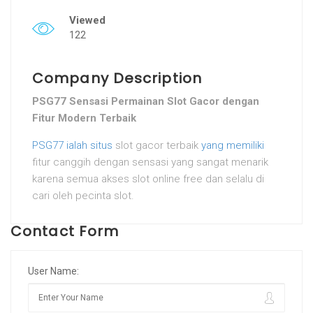
Viewed
122
Company Description
PSG77 Sensasi Permainan Slot Gacor dengan
Fitur Modern Terbaik
PSG77
ialah situs
slot gacor terbaik
yang memiliki
fitur canggih dengan sensasi yang sangat menarik
karena semua akses slot online free dan selalu di
cari oleh pecinta slot.
Contact Form
User Name: