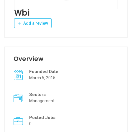
Wbi
Add a review
Overview
Founded Date
March 5, 2015
Sectors
Management
Posted Jobs
0