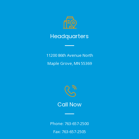
Headquarters
11200 86th Avenue North
Maple Grove, MN 55369
Call Now
Phone: 763-657-2500
Fax: 763-657-2505